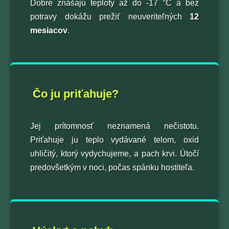
Dobre znášajú teploty až do -17 °C a bez
potravy dokážu prežiť neuveriteľných
12
mesiacov
.
Čo ju priťahuje?
Jej prítomnosť neznamená nečistotu.
Priťahuje ju teplo vydávané telom, oxid
uhličitý, ktorý vydychujeme, a pach krvi. Útočí
predovšetkým v noci, počas spánku hostiteľa.