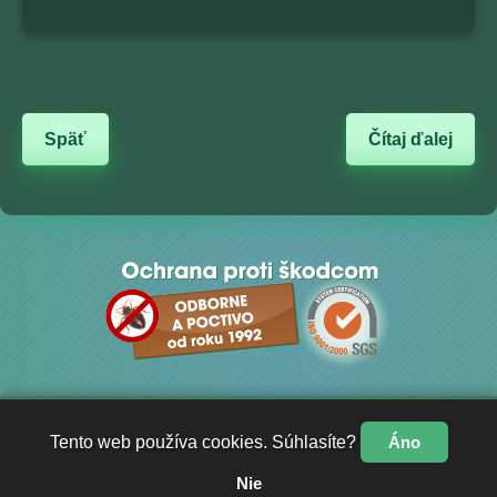
Späť
Čítaj ďalej
Tento web používa cookies. Súhlasíte?
Áno
© 2013 - 2026 Asanačná, s. r. o.
Všetky práva vyhradené.
Nie